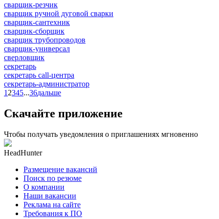
сварщик-резчик
сварщик ручной дуговой сварки
сварщик-сантехник
сварщик-сборщик
сварщик трубопроводов
сварщик-универсал
сверловщик
секретарь
секретарь call-центра
секретарь-администратор
1
2
3
4
5
...
36
дальше
Скачайте приложение
Чтобы получать уведомления о приглашениях мгновенно
HeadHunter
Размещение вакансий
Поиск по резюме
О компании
Наши вакансии
Реклама на сайте
Требования к ПО