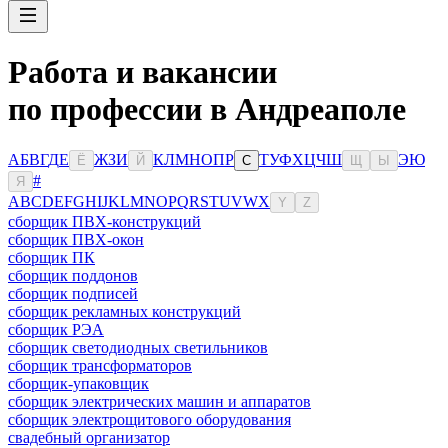
Работа и вакансии
по профессии в Андреаполе
А
Б
В
Г
Д
Е
Ж
З
И
К
Л
М
Н
О
П
Р
Т
У
Ф
Х
Ц
Ч
Ш
Э
Ю
Ё
Й
С
Щ
Ы
#
Я
A
B
C
D
E
F
G
H
I
J
K
L
M
N
O
P
Q
R
S
T
U
V
W
X
Y
Z
сборщик ПВХ-конструкций
сборщик ПВХ-окон
сборщик ПК
сборщик поддонов
сборщик подписей
сборщик рекламных конструкций
сборщик РЭА
сборщик светодиодных светильников
сборщик трансформаторов
сборщик-упаковщик
сборщик электрических машин и аппаратов
сборщик электрощитового оборудования
свадебный организатор