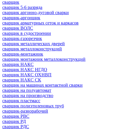
сварщик
сварщик 5-6 разряда
сварщик аргонно-дуговой сварки
сварщик-аргонщик
сварщик арматурных сеток и каркасов
сварщик ВОЛС
сварщик в судостроении
сварщик-газорезчик
сварщик металлических дверей
сварщик металлоконструкций
сварщик-монтажник
сварщик монтажник металлоконструкций
сварщик НАКС
сварщик НАКС НГДО
сварщик НАКС ОХНВП
сварщик НАКС СК
сварщик на машинах контактной сварки
сварщик на полуавтомат
сварщик на производство
сварщик пластмасс
сварщик полиэтиленовых труб
сварщик-разнорабочий
сварщик РВС
сварщик РД
сварщик РДС