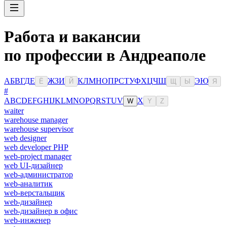
Работа и вакансии
по профессии в Андреаполе
А
Б
В
Г
Д
Е
Ж
З
И
К
Л
М
Н
О
П
Р
С
Т
У
Ф
Х
Ц
Ч
Ш
Э
Ю
Ё
Й
Щ
Ы
Я
#
A
B
C
D
E
F
G
H
I
J
K
L
M
N
O
P
Q
R
S
T
U
V
X
W
Y
Z
waiter
warehouse manager
warehouse supervisor
web designer
web developer PHP
web-project manager
web UI-дизайнер
web-администратор
web-аналитик
web-верстальщик
web-дизайнер
web-дизайнер в офис
web-инженер