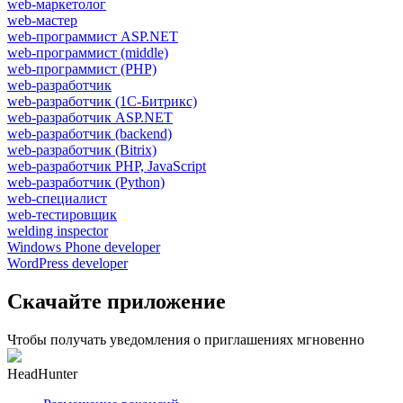
web-маркетолог
web-мастер
web-программист ASP.NET
web-программист (middle)
web-программист (PHP)
web-разработчик
web-разработчик (1С-Битрикс)
web-разработчик ASP.NET
web-разработчик (backend)
web-разработчик (Bitrix)
web-разработчик PHP, JavaScript
web-разработчик (Python)
web-специалист
web-тестировщик
welding inspector
Windows Phone developer
WordPress developer
Скачайте приложение
Чтобы получать уведомления о приглашениях мгновенно
HeadHunter