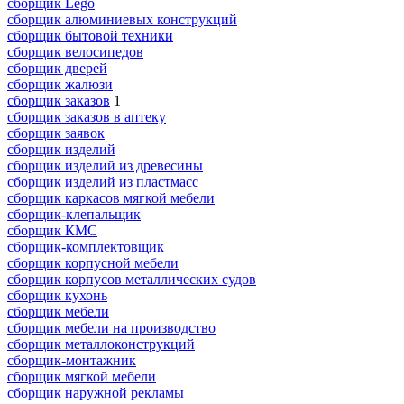
сборщик Lego
сборщик алюминиевых конструкций
сборщик бытовой техники
сборщик велосипедов
сборщик дверей
сборщик жалюзи
сборщик заказов
1
сборщик заказов в аптеку
сборщик заявок
сборщик изделий
сборщик изделий из древесины
сборщик изделий из пластмасс
сборщик каркасов мягкой мебели
сборщик-клепальщик
сборщик КМС
сборщик-комплектовщик
сборщик корпусной мебели
сборщик корпусов металлических судов
сборщик кухонь
сборщик мебели
сборщик мебели на производство
сборщик металлоконструкций
сборщик-монтажник
сборщик мягкой мебели
сборщик наружной рекламы