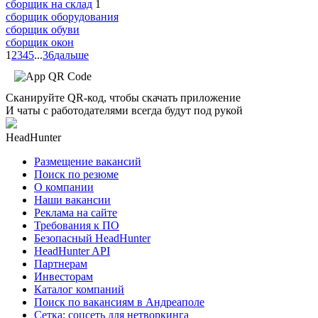
сборщик на склад
1
сборщик оборудования
сборщик обуви
сборщик окон
1
2
3
4
5
...
36
дальше
Сканируйте QR-код, чтобы скачать приложение
И чаты с работодателями всегда будут под рукой
HeadHunter
Размещение вакансий
Поиск по резюме
О компании
Наши вакансии
Реклама на сайте
Требования к ПО
Безопасный HeadHunter
HeadHunter API
Партнерам
Инвесторам
Каталог компаний
Поиск по вакансиям в Андреаполе
Сетка: соцсеть для нетворкинга