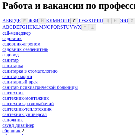
Работа и вакансии по професс
А
Б
В
Г
Д
Е
Ж
З
И
К
Л
М
Н
О
П
Р
Т
У
Ф
Х
Ц
Ч
Ш
Э
Ю
Ё
Й
С
Щ
Ы
Я
A
B
C
D
E
F
G
H
I
J
K
L
M
N
O
P
Q
R
S
T
U
V
W
X
Y
Z
сall-менеджер
садовник
садовник-агроном
садовник-озеленитель
садовод
санитар
санитарка
санитарка в стоматологию
санитар морга
санитарный врач
санитар психиатрической больницы
сантехник
сантехник-монтажник
сантехник-разнорабочий
сантехник-теплотехник
сантехник-универсал
сапожник
саунд-дизайнер
сборщик
2