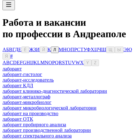
Работа и вакансии
по профессии в Андреаполе
А
Б
В
Г
Д
Е
Ж
З
И
К
М
Н
О
П
Р
С
Т
У
Ф
Х
Ц
Ч
Ш
Э
Ю
Ё
Й
Л
Щ
Ы
#
Я
A
B
C
D
E
F
G
H
I
J
K
L
M
N
O
P
Q
R
S
T
U
V
W
X
Y
Z
лаборант
лаборант-гистолог
лаборант-исследователь
лаборант КДЛ
лаборант клинико-диагностической лаборатории
лаборант-металлограф
лаборант-микробиолог
лаборант микробиологической лаборатории
лаборант на производство
лаборант ОТК
лаборант пробирного анализа
лаборант производственной лаборатории
лаборант спектрального анализа