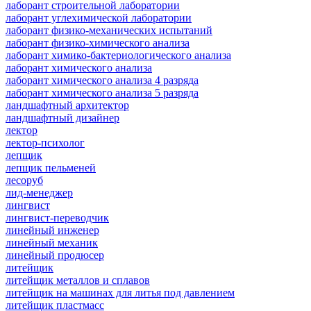
лаборант строительной лаборатории
лаборант углехимической лаборатории
лаборант физико-механических испытаний
лаборант физико-химического анализа
лаборант химико-бактериологического анализа
лаборант химического анализа
лаборант химического анализа 4 разряда
лаборант химического анализа 5 разряда
ландшафтный архитектор
ландшафтный дизайнер
лектор
лектор-психолог
лепщик
лепщик пельменей
лесоруб
лид-менеджер
лингвист
лингвист-переводчик
линейный инженер
линейный механик
линейный продюсер
литейщик
литейщик металлов и сплавов
литейщик на машинах для литья под давлением
литейщик пластмасс