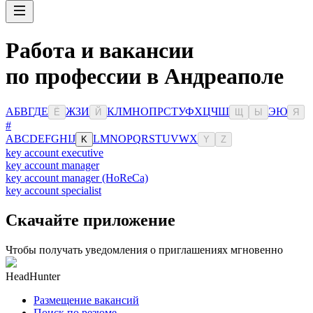
Работа и вакансии
по профессии в Андреаполе
А
Б
В
Г
Д
Е
Ж
З
И
К
Л
М
Н
О
П
Р
С
Т
У
Ф
Х
Ц
Ч
Ш
Э
Ю
Ё
Й
Щ
Ы
Я
#
A
B
C
D
E
F
G
H
I
J
L
M
N
O
P
Q
R
S
T
U
V
W
X
K
Y
Z
key account executive
key account manager
key account manager (HoReCa)
key account specialist
Скачайте приложение
Чтобы получать уведомления о приглашениях мгновенно
HeadHunter
Размещение вакансий
Поиск по резюме