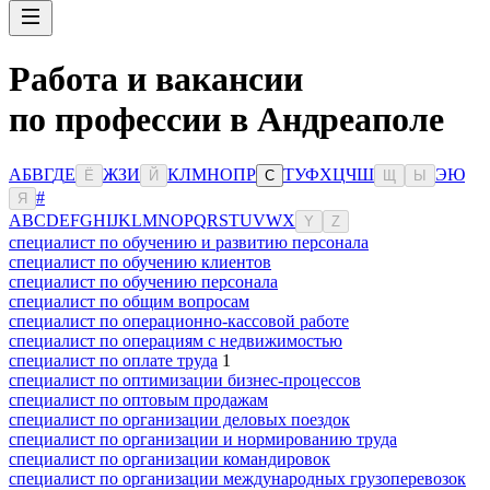
Работа и вакансии
по профессии в Андреаполе
А
Б
В
Г
Д
Е
Ж
З
И
К
Л
М
Н
О
П
Р
Т
У
Ф
Х
Ц
Ч
Ш
Э
Ю
Ё
Й
С
Щ
Ы
#
Я
A
B
C
D
E
F
G
H
I
J
K
L
M
N
O
P
Q
R
S
T
U
V
W
X
Y
Z
специалист по обучению и развитию персонала
специалист по обучению клиентов
специалист по обучению персонала
специалист по общим вопросам
специалист по операционно-кассовой работе
специалист по операциям с недвижимостью
специалист по оплате труда
1
специалист по оптимизации бизнес-процессов
специалист по оптовым продажам
специалист по организации деловых поездок
специалист по организации и нормированию труда
специалист по организации командировок
специалист по организации международных грузоперевозок