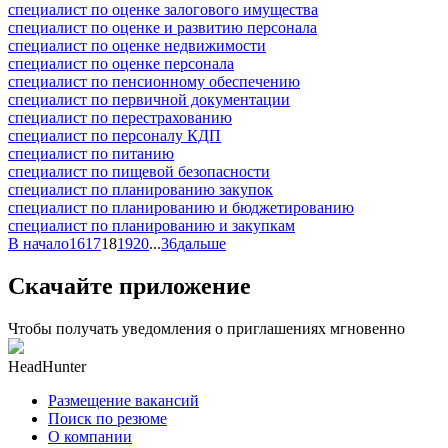
специалист по оценке залогового имущества
специалист по оценке и развитию персонала
специалист по оценке недвижимости
специалист по оценке персонала
специалист по пенсионному обеспечению
специалист по первичной документации
специалист по перестрахованию
специалист по персоналу КДП
специалист по питанию
специалист по пищевой безопасности
специалист по планированию закупок
специалист по планированию и бюджетированию
специалист по планированию и закупкам
В начало
16
17
18
19
20
...
36
дальше
Скачайте приложение
Чтобы получать уведомления о приглашениях мгновенно
HeadHunter
Размещение вакансий
Поиск по резюме
О компании