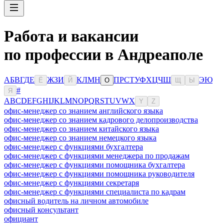
Работа и вакансии
по профессии в Андреаполе
А
Б
В
Г
Д
Е
Ж
З
И
К
Л
М
Н
П
Р
С
Т
У
Ф
Х
Ц
Ч
Ш
Э
Ю
Ё
Й
О
Щ
Ы
#
Я
A
B
C
D
E
F
G
H
I
J
K
L
M
N
O
P
Q
R
S
T
U
V
W
X
Y
Z
офис-менеджер со знанием английского языка
офис-менеджер со знанием кадрового делопроизводства
офис-менеджер со знанием китайского языка
офис-менеджер со знанием немецкого языка
офис-менеджер с функциями бухгалтера
офис-менеджер с функциями менеджера по продажам
офис-менеджер с функциями помощника бухгалтера
офис-менеджер с функциями помощника руководителя
офис-менеджер с функциями секретаря
офис-менеджер с функциями специалиста по кадрам
офисный водитель на личном автомобиле
офисный консультант
официант