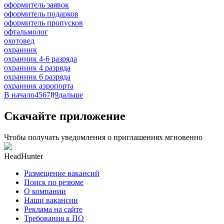
оформитель заявок
оформитель подарков
оформитель пропусков
офтальмолог
охотовед
охранник
охранник 4-6 разряда
охранник 4 разряда
охранник 6 разряда
охранник аэропорта
В начало
4
5
6
7
8
9
дальше
Скачайте приложение
Чтобы получать уведомления о приглашениях мгновенно
HeadHunter
Размещение вакансий
Поиск по резюме
О компании
Наши вакансии
Реклама на сайте
Требования к ПО