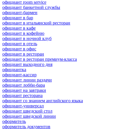
официант room service
официант банкетной службы
официант-бармен
официант в бар
официант в итальянский ресторан
официант в кафе
официант в кофейню
официант в ночной клуб
официант в отель
официант в офис
официант в ресторан
официант в ресторан премиум-класса
официант выходного дня
официантка
официант-кассир
официант линии раздачи
официант лобби-бара
официант на завтраки
официант ресторана
официант со знанием английского языка
официант-универсал
официант шведский стол
официант шведской линии
оформитель
оформитель документов