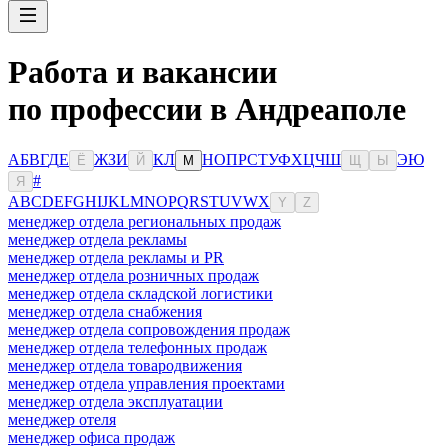
Работа и вакансии
по профессии в Андреаполе
А
Б
В
Г
Д
Е
Ж
З
И
К
Л
Н
О
П
Р
С
Т
У
Ф
Х
Ц
Ч
Ш
Э
Ю
Ё
Й
М
Щ
Ы
#
Я
A
B
C
D
E
F
G
H
I
J
K
L
M
N
O
P
Q
R
S
T
U
V
W
X
Y
Z
менеджер отдела региональных продаж
менеджер отдела рекламы
менеджер отдела рекламы и PR
менеджер отдела розничных продаж
менеджер отдела складской логистики
менеджер отдела снабжения
менеджер отдела сопровождения продаж
менеджер отдела телефонных продаж
менеджер отдела товародвижения
менеджер отдела управления проектами
менеджер отдела эксплуатации
менеджер отеля
менеджер офиса продаж