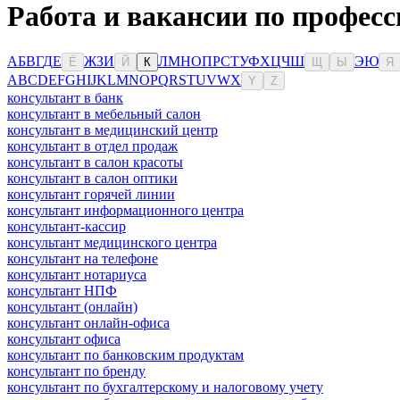
Работа и вакансии по професс
А
Б
В
Г
Д
Е
Ж
З
И
Л
М
Н
О
П
Р
С
Т
У
Ф
Х
Ц
Ч
Ш
Э
Ю
Ё
Й
К
Щ
Ы
Я
A
B
C
D
E
F
G
H
I
J
K
L
M
N
O
P
Q
R
S
T
U
V
W
X
Y
Z
консультант в банк
консультант в мебельный салон
консультант в медицинский центр
консультант в отдел продаж
консультант в салон красоты
консультант в салон оптики
консультант горячей линии
консультант информационного центра
консультант-кассир
консультант медицинского центра
консультант на телефоне
консультант нотариуса
консультант НПФ
консультант (онлайн)
консультант онлайн-офиса
консультант офиса
консультант по банковским продуктам
консультант по бренду
консультант по бухгалтерскому и налоговому учету