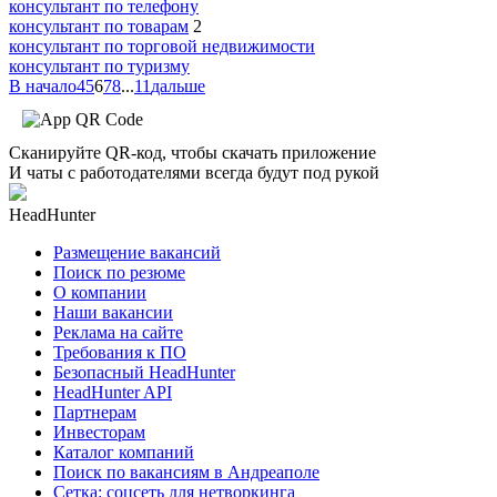
консультант по телефону
консультант по товарам
2
консультант по торговой недвижимости
консультант по туризму
В начало
4
5
6
7
8
...
11
дальше
Сканируйте QR-код, чтобы скачать приложение
И чаты с работодателями всегда будут под рукой
HeadHunter
Размещение вакансий
Поиск по резюме
О компании
Наши вакансии
Реклама на сайте
Требования к ПО
Безопасный HeadHunter
HeadHunter API
Партнерам
Инвесторам
Каталог компаний
Поиск по вакансиям в Андреаполе
Сетка: соцсеть для нетворкинга