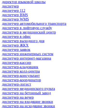
директор языковой школы
диспетчер
диспетчер 112
диспетчер BMS
диспетчер WMS
диспетчер автомобильного транспорта
диспетчер в лифтовую службу
диспетчер в медицинский центр
диспетчер в офис
диспетчер выходного дня
диспетчер ЖКХ
диспетчер заявок
диспетчер инженерных систем
диспетчер интернет-магазина
диспетчер-кассир
диспетчер-кладовщик
диспетчер колл-центра
диспетчер-консультант
диспетчер-координатор
диспетчер-логист
диспетчер медицинского пульта
диспетчер на бетонный завод
диспетчер на вечер
диспетчер на входящие звонки
диспетчер на исходящие звонки