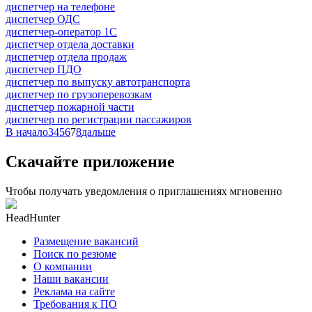
диспетчер на телефоне
диспетчер ОДС
диспетчер-оператор 1С
диспетчер отдела доставки
диспетчер отдела продаж
диспетчер ПДО
диспетчер по выпуску автотранспорта
диспетчер по грузоперевозкам
диспетчер пожарной части
диспетчер по регистрации пассажиров
В начало
3
4
5
6
7
8
дальше
Скачайте приложение
Чтобы получать уведомления о приглашениях мгновенно
HeadHunter
Размещение вакансий
Поиск по резюме
О компании
Наши вакансии
Реклама на сайте
Требования к ПО