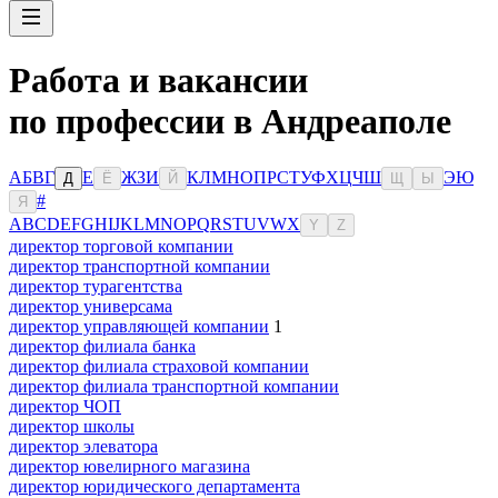
Работа и вакансии
по профессии в Андреаполе
А
Б
В
Г
Е
Ж
З
И
К
Л
М
Н
О
П
Р
С
Т
У
Ф
Х
Ц
Ч
Ш
Э
Ю
Д
Ё
Й
Щ
Ы
#
Я
A
B
C
D
E
F
G
H
I
J
K
L
M
N
O
P
Q
R
S
T
U
V
W
X
Y
Z
директор торговой компании
директор транспортной компании
директор турагентства
директор универсама
директор управляющей компании
1
директор филиала банка
директор филиала страховой компании
директор филиала транспортной компании
директор ЧОП
директор школы
директор элеватора
директор ювелирного магазина
директор юридического департамента