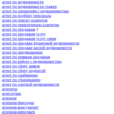
агент по недвижимости
агент по недвижимости стажер
агент по операциям с недвижимостью
агент по подбору персонала
агент по поиску клиентов
агент по привлечению клиентов
агент по продажам
1
агент по продажам услуг
агент по продажам услуг связи
агент по продаже вторичной недвижимости
агент по продаже жилой недвижимости
агент по продвижению
агент по прямым продажам
агент по работе с недвижимостью
агент по сбору заявок
агент по сбору подписей
агент по снабжению
агент по страхованию
агент по элитной недвижимости
агитатор
агрегатчик
агроном
агроном-бригадир
агроном-консультант
агроном-менеджер