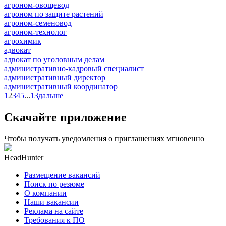
агроном-овощевод
агроном по защите растений
агроном-семеновод
агроном-технолог
агрохимик
адвокат
адвокат по уголовным делам
административно-кадровый специалист
административный директор
административный координатор
1
2
3
4
5
...
13
дальше
Скачайте приложение
Чтобы получать уведомления о приглашениях мгновенно
HeadHunter
Размещение вакансий
Поиск по резюме
О компании
Наши вакансии
Реклама на сайте
Требования к ПО