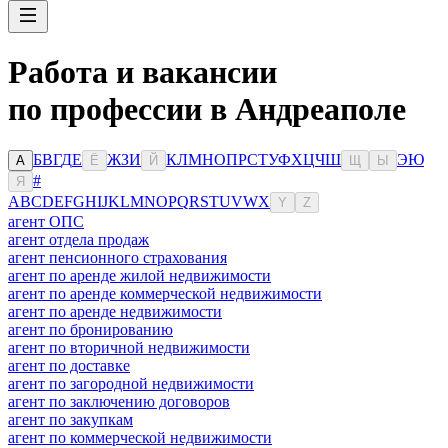
Работа и вакансии
по профессии в Андреаполе
Б
В
Г
Д
Е
Ж
З
И
К
Л
М
Н
О
П
Р
С
Т
У
Ф
Х
Ц
Ч
Ш
Э
Ю
А
Ё
Й
Щ
Ы
#
Я
A
B
C
D
E
F
G
H
I
J
K
L
M
N
O
P
Q
R
S
T
U
V
W
X
Y
Z
агент ОПС
агент отдела продаж
агент пенсионного страхования
агент по аренде жилой недвижимости
агент по аренде коммерческой недвижимости
агент по аренде недвижимости
агент по бронированию
агент по вторичной недвижимости
агент по доставке
агент по загородной недвижимости
агент по заключению договоров
агент по закупкам
агент по коммерческой недвижимости