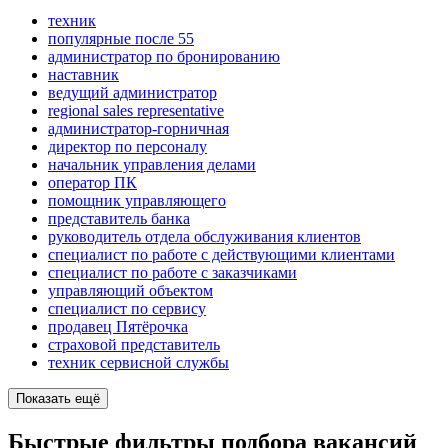
техник
популярные после 55
администратор по бронированию
наставник
ведущий администратор
regional sales representative
администратор-горничная
директор по персоналу
начальник управления делами
оператор ПК
помощник управляющего
представитель банка
руководитель отдела обслуживания клиентов
специалист по работе с действующими клиентами
специалист по работе с заказчиками
управляющий объектом
специалист по сервису
продавец Пятёрочка
страховой представитель
техник сервисной службы
Показать ещё
Быстрые фильтры подбора вакансий