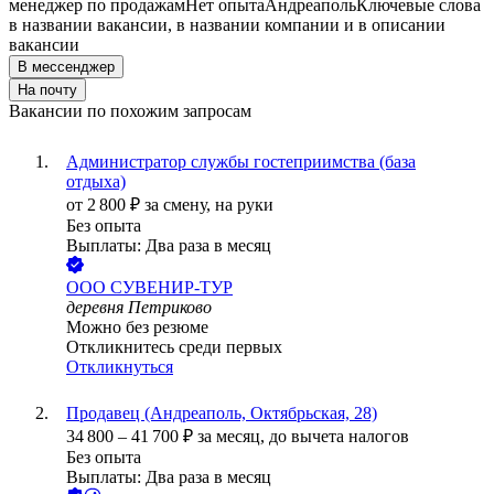
менеджер по продажам
Нет опыта
Андреаполь
Ключевые слова
в названии вакансии, в названии компании и в описании
вакансии
В мессенджер
На почту
Вакансии по похожим запросам
Администратор службы гостеприимства (база
отдыха)
от
2 800
₽
за смену,
на руки
Без опыта
Выплаты: Два раза в месяц
ООО
СУВЕНИР-ТУР
деревня Петриково
Можно без резюме
Откликнитесь среди первых
Откликнуться
Продавец (Андреаполь, Октябрьская, 28)
34 800
–
41 700
₽
за месяц,
до вычета налогов
Без опыта
Выплаты: Два раза в месяц