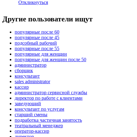
Откликнуться
Другие пользователи ищут
популярные после 60
популярные после 45
подсобный рабочий
популярные после 55
популярные для женщин
популярные для женщин после 50
администратор
сборщик
консультант
sales administrator
кассир
администратор сервисной службы
директор по работе с клиентами
заведующий
консультант по услугам
старший смены
подработка частичная занятость
театральный менеджер
оператор-кассир
директор