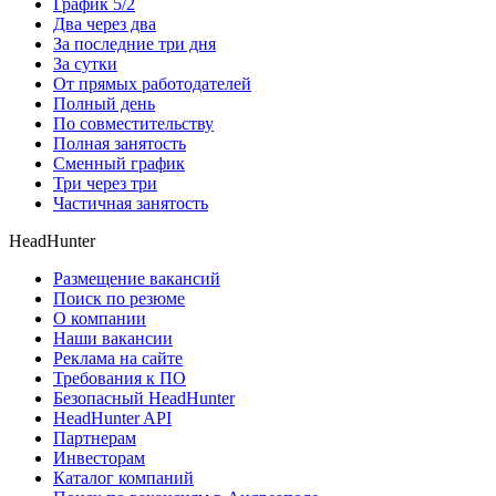
График 5/2
Два через два
За последние три дня
За сутки
От прямых работодателей
Полный день
По совместительству
Полная занятость
Сменный график
Три через три
Частичная занятость
HeadHunter
Размещение вакансий
Поиск по резюме
О компании
Наши вакансии
Реклама на сайте
Требования к ПО
Безопасный HeadHunter
HeadHunter API
Партнерам
Инвесторам
Каталог компаний