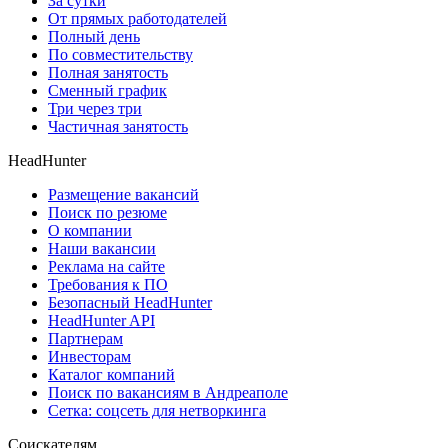
За сутки
От прямых работодателей
Полный день
По совместительству
Полная занятость
Сменный график
Три через три
Частичная занятость
HeadHunter
Размещение вакансий
Поиск по резюме
О компании
Наши вакансии
Реклама на сайте
Требования к ПО
Безопасный HeadHunter
HeadHunter API
Партнерам
Инвесторам
Каталог компаний
Поиск по вакансиям в Андреаполе
Сетка: соцсеть для нетворкинга
Соискателям