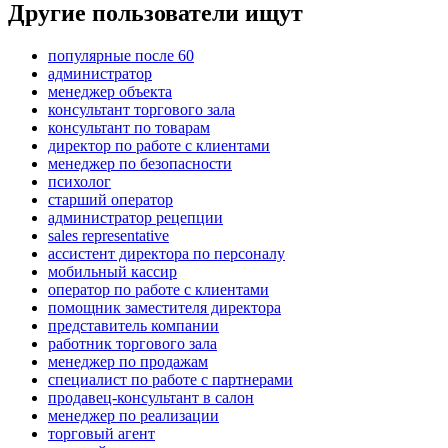
Другие пользователи ищут
популярные после 60
администратор
менеджер объекта
консультант торгового зала
консультант по товарам
директор по работе с клиентами
менеджер по безопасности
психолог
старший оператор
администратор рецепции
sales representative
ассистент директора по персоналу
мобильный кассир
оператор по работе с клиентами
помощник заместителя директора
представитель компании
работник торгового зала
менеджер по продажам
специалист по работе с партнерами
продавец-консультант в салон
менеджер по реализации
торговый агент