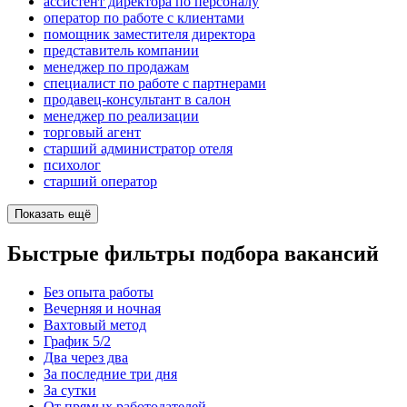
ассистент директора по персоналу
оператор по работе с клиентами
помощник заместителя директора
представитель компании
менеджер по продажам
специалист по работе с партнерами
продавец-консультант в салон
менеджер по реализации
торговый агент
старший администратор отеля
психолог
старший оператор
Показать ещё
Быстрые фильтры подбора вакансий
Без опыта работы
Вечерняя и ночная
Вахтовый метод
График 5/2
Два через два
За последние три дня
За сутки
От прямых работодателей