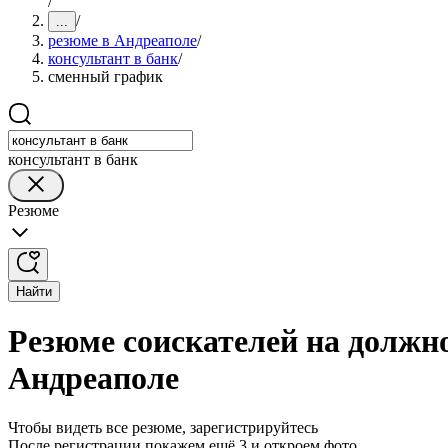
/
/
...
резюме в Андреаполе
/
консультант в банк
/
сменный график
консультант в банк
Резюме
Найти
Резюме соискателей на должн
Андреаполе
Чтобы видеть все резюме, зарегистрируйтесь
После регистрации покажем ещё 3 и откроем фото