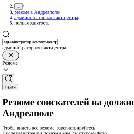
/
/
...
резюме в Андреаполе
/
администратор контакт-центра
/
полная занятость
администратор контакт-центра
Резюме
Найти
Резюме соискателей на должн
Андреаполе
Чтобы видеть все резюме, зарегистрируйтесь
После регистрации покажем ещё 2 и откроем фото