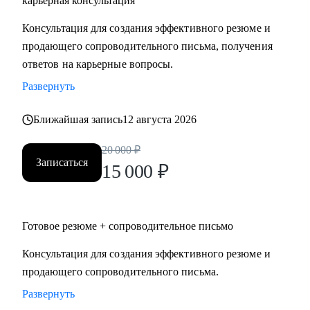
карьерная консультация
Руководителям высшего и среднего звена, специалистам в
Консультация для создания эффективного резюме и
сферах:
продающего сопроводительного письма, получения
• Продаж и работы с клиентами (B2B, B2C, B2G, E-
ответов на карьерные вопросы.
commerce)
Развернуть
• Финансов
• HoReCa
Ближайшая запись
12 августа 2026
• Образования/Ed-tech
• Маркетинга
20 000
₽
• Закупок/Логистики.
Записаться
15 000
₽
Готовое резюме + сопроводительное письмо
Консультация для создания эффективного резюме и
продающего сопроводительного письма.
Развернуть