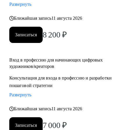
Развернуть
для правительства Дубая
• Создал AR-фильтры с охватом более 1М
Ближайшая запись
11 августа 2026
С чем могу помочь:
8 200
₽
Записаться
• побороть страхи неизвестности и мнимой сложности
творческой работы
• определиться с направлением в искусстве
• создать ступенчатую программу развития тебя, как
Вход в профессию для начинающих цифровых
художников/креаторов
художника
• провести разбор портфолио, помочь с составлением CV
Консультация для входа в профессию и разработки
• дать советы по прохождению собеседований и провести
пошаговой стратегии
репетиции
Развернуть
• провести ревью тестовых заданий, дать рекомендации
перед отправкой работодателю
Ближайшая запись
11 августа 2026
• познакомить с AI инструментами и вместе внедрить их в
твой рабочий процесс
7 000
₽
Записаться
• обучить с нуля работать в 3D, 3D-сканированием, AR,