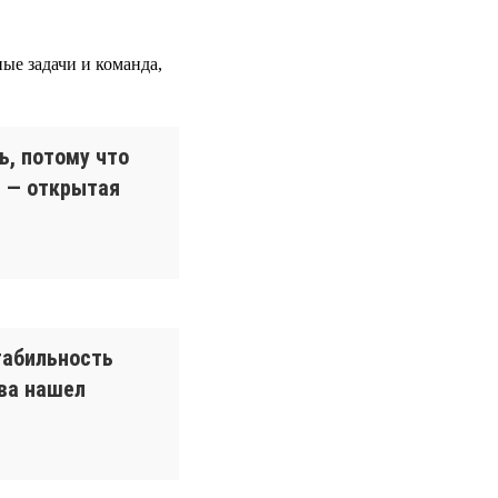
ные задачи и команда,
ь, потому что
а — открытая
табильность
ова нашел