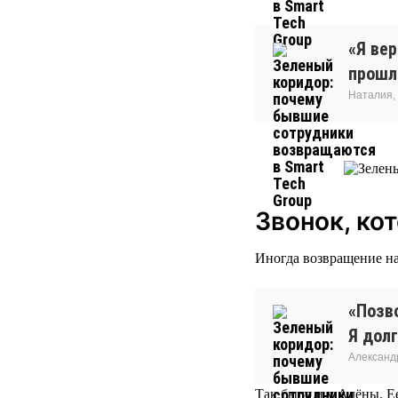
«Я ве
прошло
Наталия,
Звонок, ко
Иногда возвращение на
«Позво
Я долг
Александ
Так было и у Алёны. Ее