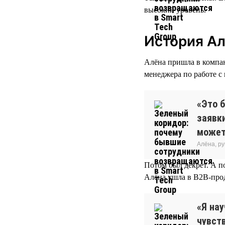
высокий уровень.
История А
Алёна пришла в компани
менеджера по работе с
«Это б
заявки
может
Алёна, р
Потом был декрет. А п
Алёна ушла в B2B-про
«Я нау
чувств