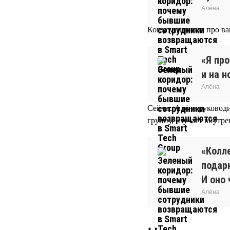
Алёна
Когда услышала про ва
«Я про
и на н
Алёна
Сейчас Алёна руководи
группу, изучает внутр
«Колл
подар
И оно 
Алёна