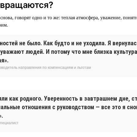
звращаются?
снова, говорят одно и то же: теплая атмосфера, уважение, понят
оим.
остей не было. Как будто и не уходила. Я вернулас
 уважают людей. И потому что мне близка культур
я».
ководитель направления по компенсациям и льготам
яли как родного. Уверенность в завтрашнем дне, с
мальные отношения с руководством — все это я сн
».
специалист