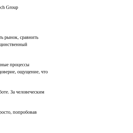
ть рынок, сравнить
 единственный
ачные процессы
доверие, ощущение, что
боте. За человеческим
росто, попробовав