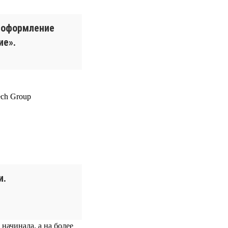
е оформление
ие».
и.
 начинала, а на более