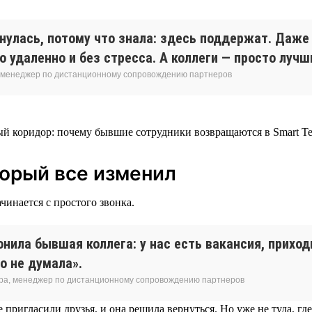
рнулась, потому что знала: здесь поддержат. Даж
 удаленно и без стресса. А коллеги — просто лучш
 менеджер по дистанционному сопровождению партнеров
торый все изменил
чинается с простого звонка.
нила бывшая коллега: у нас есть вакансия, приход
о не думала».
ра, менеджер по дистанционному сопровождению партнеров
 пригласили друзья, и она решила вернуться. Но уже не туда, где