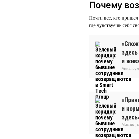
Почему во
Почти все, кто пришел 
где чувствуешь себя св
«Сложн
здесь
и жива
Анна, ру
«Прин
и нор
здесь
Михаил, 