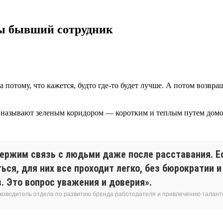
 ты бывший сотрудник
да потому, что кажется, будто где-то будет лучше. А потом возв
о называют зеленым коридором — коротким и теплым путем домой
ержим связь с людьми даже после расставания. Е
ься, для них все проходит легко, без бюрократии 
. Это вопрос уважения и доверия».
уководитель отдела по развитию бренда работодателя и привлечению талант