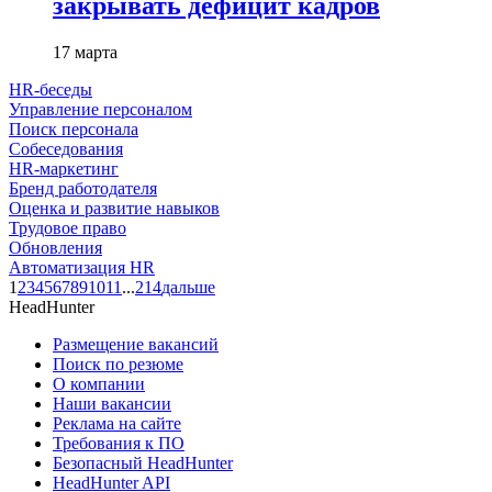
закрывать дефицит кадров
17 марта
HR-беседы
Управление персоналом
Поиск персонала
Собеседования
HR-маркетинг
Бренд работодателя
Оценка и развитие навыков
Трудовое право
Обновления
Автоматизация HR
1
2
3
4
5
6
7
8
9
10
11
...
214
дальше
HeadHunter
Размещение вакансий
Поиск по резюме
О компании
Наши вакансии
Реклама на сайте
Требования к ПО
Безопасный HeadHunter
HeadHunter API