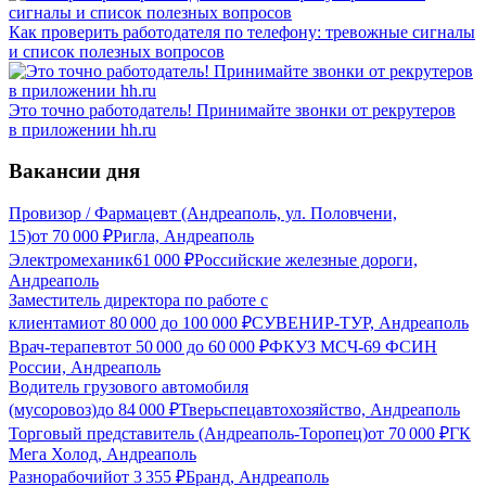
Как проверить работодателя по телефону: тревожные сигналы
и список полезных вопросов
Это точно работодатель! Принимайте звонки от рекрутеров
в приложении hh.ru
Вакансии дня
Провизор / Фармацевт (Андреаполь, ул. Половчени,
15)
от
70 000
₽
Ригла, Андреаполь
Электромеханик
61 000
₽
Российские железные дороги,
Андреаполь
Заместитель директора по работе с
клиентами
от
80 000
до
100 000
₽
СУВЕНИР-ТУР, Андреаполь
Врач-терапевт
от
50 000
до
60 000
₽
ФКУЗ МСЧ-69 ФСИН
России, Андреаполь
Водитель грузового автомобиля
(мусоровоз)
до
84 000
₽
Тверьспецавтохозяйство, Андреаполь
Торговый представитель (Андреаполь-Торопец)
от
70 000
₽
ГК
Мега Холод, Андреаполь
Разнорабочий
от
3 355
₽
Бранд, Андреаполь