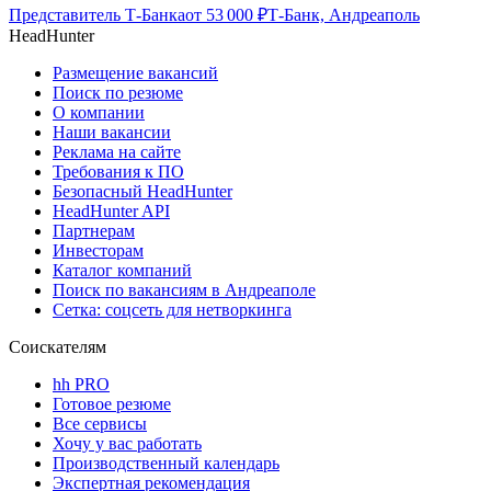
Представитель Т-Банка
от
53 000
₽
Т-Банк, Андреаполь
HeadHunter
Размещение вакансий
Поиск по резюме
О компании
Наши вакансии
Реклама на сайте
Требования к ПО
Безопасный HeadHunter
HeadHunter API
Партнерам
Инвесторам
Каталог компаний
Поиск по вакансиям в Андреаполе
Сетка: соцсеть для нетворкинга
Соискателям
hh PRO
Готовое резюме
Все сервисы
Хочу у вас работать
Производственный календарь
Экспертная рекомендация