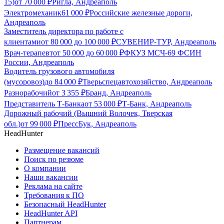
15)
от
70 000
₽
Ригла, Андреаполь
Электромеханик
61 000
₽
Российские железные дороги,
Андреаполь
Заместитель директора по работе с
клиентами
от
80 000
до
100 000
₽
СУВЕНИР-ТУР, Андреаполь
Врач-терапевт
от
50 000
до
60 000
₽
ФКУЗ МСЧ-69 ФСИН
России, Андреаполь
Водитель грузового автомобиля
(мусоровоз)
до
84 000
₽
Тверьспецавтохозяйство, Андреаполь
Разнорабочий
от
3 355
₽
Бранд, Андреаполь
Представитель Т-Банка
от
53 000
₽
Т-Банк, Андреаполь
Дорожный рабочий (Вышний Волочек, Тверская
обл.)
от
99 000
₽
ПрессБук, Андреаполь
HeadHunter
Размещение вакансий
Поиск по резюме
О компании
Наши вакансии
Реклама на сайте
Требования к ПО
Безопасный HeadHunter
HeadHunter API
Партнерам