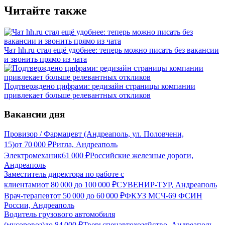
Читайте также
Чат hh.ru стал ещё удобнее: теперь можно писать без вакансии
и звонить прямо из чата
Подтверждено цифрами: редизайн страницы компании
привлекает больше релевантных откликов
Вакансии дня
Провизор / Фармацевт (Андреаполь, ул. Половчени,
15)
от
70 000
₽
Ригла, Андреаполь
Электромеханик
61 000
₽
Российские железные дороги,
Андреаполь
Заместитель директора по работе с
клиентами
от
80 000
до
100 000
₽
СУВЕНИР-ТУР, Андреаполь
Врач-терапевт
от
50 000
до
60 000
₽
ФКУЗ МСЧ-69 ФСИН
России, Андреаполь
Водитель грузового автомобиля
(мусоровоз)
до
84 000
₽
Тверьспецавтохозяйство, Андреаполь