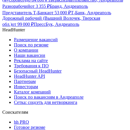
Разнорабочий
от
3 355
₽
Бранд, Андреаполь
Представитель Т-Банка
от
53 000
₽
Т-Банк, Андреаполь
Дорожный рабочий (Вышний Волочек, Тверская
обл.)
от
99 000
₽
ПрессБук, Андреаполь
HeadHunter
Размещение вакансий
Поиск по резюме
О компании
Наши вакансии
Реклама на сайте
Требования к ПО
Безопасный HeadHunter
HeadHunter API
Партнерам
Инвесторам
Каталог компаний
Поиск по вакансиям в Андреаполе
Сетка: соцсеть для нетворкинга
Соискателям
hh PRO
Готовое резюме