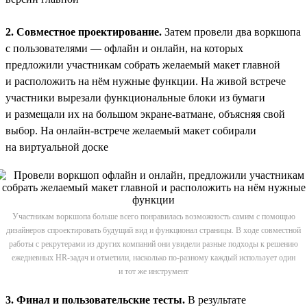
2. Совместное проектирование.
Затем провели два воркшопа
с пользователями — офлайн и онлайн, на которых
предложили участникам собрать желаемый макет главной
и расположить на нём нужные функции. На живой встрече
участники вырезали функциональные блоки из бумаги
и размещали их на большом экране-ватмане, объясняя свой
выбор. На онлайн-встрече желаемый макет собирали
на виртуальной доске
Участникам воркшопа больше всего понравилась возможность самим с помощью
дизайнеров спроектировать будущий вид и функционал страницы. В ходе совместной
работы с рекрутерами из других компаний они увидели разные подходы к решению
ежедневных HR-задач и отметили, насколько по-разному каждый использует один
и тот же инструмент
3. Финал и пользовательские тесты.
В результате