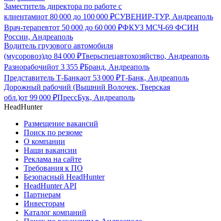
Заместитель директора по работе с
клиентами
от
80 000
до
100 000
₽
СУВЕНИР-ТУР, Андреаполь
Врач-терапевт
от
50 000
до
60 000
₽
ФКУЗ МСЧ-69 ФСИН
России, Андреаполь
Водитель грузового автомобиля
(мусоровоз)
до
84 000
₽
Тверьспецавтохозяйство, Андреаполь
Разнорабочий
от
3 355
₽
Бранд, Андреаполь
Представитель Т-Банка
от
53 000
₽
Т-Банк, Андреаполь
Дорожный рабочий (Вышний Волочек, Тверская
обл.)
от
99 000
₽
ПрессБук, Андреаполь
HeadHunter
Размещение вакансий
Поиск по резюме
О компании
Наши вакансии
Реклама на сайте
Требования к ПО
Безопасный HeadHunter
HeadHunter API
Партнерам
Инвесторам
Каталог компаний