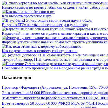
Начало карьеры во время учебы: как студенту найти работу и и
Как выбрать профессию и вуз
В вуз без ЕГЭ: настоящие герои всегда идут в обход
Карьерный план: зачем он нужен в начале карьеры и как его со
Формула успеха: какие навыки помогают строить успешную ка
Как подготовиться к первому собеседованию
Трудовой договор, ГПД, самозанятость: в чем разница и что л
Поколение Z: что происходило на молодежном рынке труда в п
Вакансии дня
Провизор / Фармацевт (Андреаполь, ул. Половчени, 15)
от
70 00
Электромеханик
61 000
₽
Российские железные дороги, Андреа
Заместитель директора по работе с клиентами
от
80 000
до
100 0
Врач-терапевт
от
50 000
до
60 000
₽
ФКУЗ МСЧ-69 ФСИН России