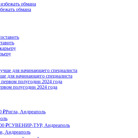
збежать обмана
ставить
рьеру
учше для начинающего специалиста
ервом полугодии 2024 года
0
₽
Ригла, Андреаполь
поль
00
₽
СУВЕНИР-ТУР, Андреаполь
, Андреаполь