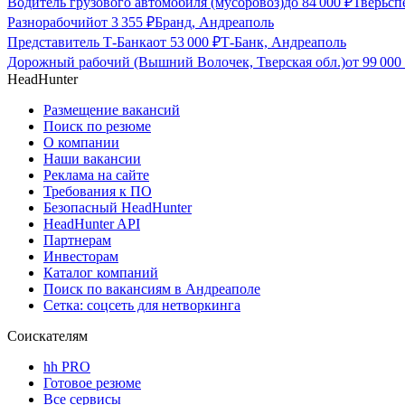
Водитель грузового автомобиля (мусоровоз)
до
84 000
₽
Тверьсп
Разнорабочий
от
3 355
₽
Бранд, Андреаполь
Представитель Т-Банка
от
53 000
₽
Т-Банк, Андреаполь
Дорожный рабочий (Вышний Волочек, Тверская обл.)
от
99 000
HeadHunter
Размещение вакансий
Поиск по резюме
О компании
Наши вакансии
Реклама на сайте
Требования к ПО
Безопасный HeadHunter
HeadHunter API
Партнерам
Инвесторам
Каталог компаний
Поиск по вакансиям в Андреаполе
Сетка: соцсеть для нетворкинга
Соискателям
hh PRO
Готовое резюме
Все сервисы