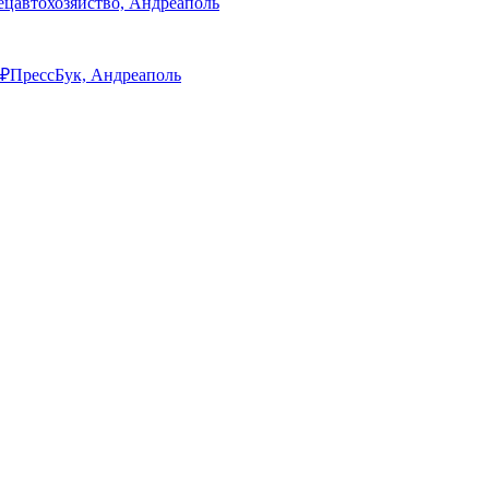
ецавтохозяйство, Андреаполь
₽
ПрессБук, Андреаполь