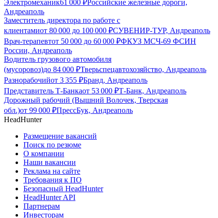
Электромеханик
61 000
₽
Российские железные дороги,
Андреаполь
Заместитель директора по работе с
клиентами
от
80 000
до
100 000
₽
СУВЕНИР-ТУР, Андреаполь
Врач-терапевт
от
50 000
до
60 000
₽
ФКУЗ МСЧ-69 ФСИН
России, Андреаполь
Водитель грузового автомобиля
(мусоровоз)
до
84 000
₽
Тверьспецавтохозяйство, Андреаполь
Разнорабочий
от
3 355
₽
Бранд, Андреаполь
Представитель Т-Банка
от
53 000
₽
Т-Банк, Андреаполь
Дорожный рабочий (Вышний Волочек, Тверская
обл.)
от
99 000
₽
ПрессБук, Андреаполь
HeadHunter
Размещение вакансий
Поиск по резюме
О компании
Наши вакансии
Реклама на сайте
Требования к ПО
Безопасный HeadHunter
HeadHunter API
Партнерам
Инвесторам