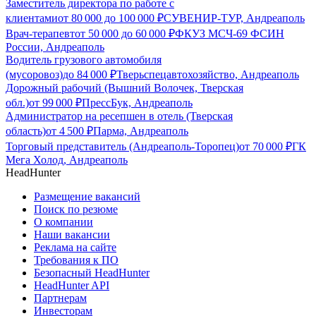
Заместитель директора по работе с
клиентами
от
80 000
до
100 000
₽
СУВЕНИР-ТУР, Андреаполь
Врач-терапевт
от
50 000
до
60 000
₽
ФКУЗ МСЧ-69 ФСИН
России, Андреаполь
Водитель грузового автомобиля
(мусоровоз)
до
84 000
₽
Тверьспецавтохозяйство, Андреаполь
Дорожный рабочий (Вышний Волочек, Тверская
обл.)
от
99 000
₽
ПрессБук, Андреаполь
Администратор на ресепшен в отель (Тверская
область)
от
4 500
₽
Парма, Андреаполь
Торговый представитель (Андреаполь-Торопец)
от
70 000
₽
ГК
Мега Холод, Андреаполь
HeadHunter
Размещение вакансий
Поиск по резюме
О компании
Наши вакансии
Реклама на сайте
Требования к ПО
Безопасный HeadHunter
HeadHunter API
Партнерам
Инвесторам