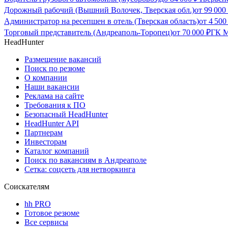
Дорожный рабочий (Вышний Волочек, Тверская обл.)
от
99 000
Администратор на ресепшен в отель (Тверская область)
от
4 500
Торговый представитель (Андреаполь-Торопец)
от
70 000
₽
ГК М
HeadHunter
Размещение вакансий
Поиск по резюме
О компании
Наши вакансии
Реклама на сайте
Требования к ПО
Безопасный HeadHunter
HeadHunter API
Партнерам
Инвесторам
Каталог компаний
Поиск по вакансиям в Андреаполе
Сетка: соцсеть для нетворкинга
Соискателям
hh PRO
Готовое резюме
Все сервисы