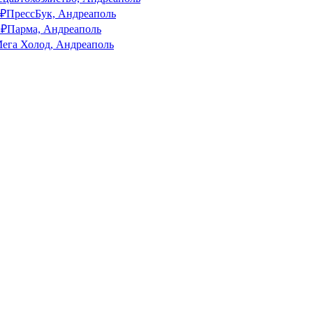
₽
ПрессБук, Андреаполь
₽
Парма, Андреаполь
ега Холод, Андреаполь