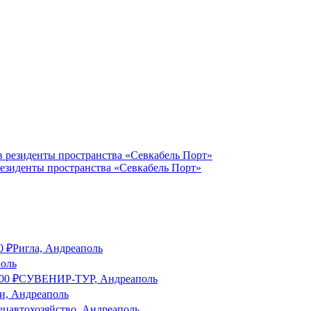
резиденты пространства «Севкабель Порт»
0
₽
Ригла, Андреаполь
поль
00
₽
СУВЕНИР-ТУР, Андреаполь
, Андреаполь
ецавтохозяйство, Андреаполь