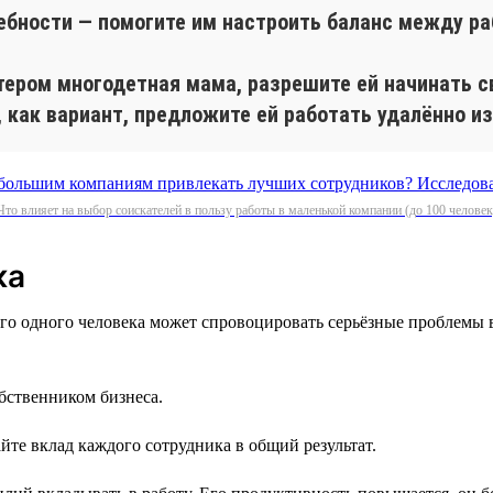
ебности — помогите им настроить баланс между ра
лтером многодетная мама, разрешите ей начинать с
, как вариант, предложите ей работать удалённо из
Что влияет на выбор соискателей в пользу работы в маленькой компании (до 100 человек
ка
го одного человека может спровоцировать серьёзные проблемы 
обственником бизнеса.
йте вклад каждого сотрудника в общий результат.