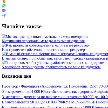
Читайте также
Мотивация персонала: методы и схема внедрения
Как провести собеседование, если вы не рекрутер
В малый бизнес по любви: как выбирают «своих» кандидатов 
5 вопросов, чтобы узнать, сработаетесь ли вы с кандидатом
Вакансии дня
Провизор / Фармацевт (Андреаполь, ул. Половчени, 15)
от
70 00
Электромеханик
61 000
₽
Российские железные дороги, Андреа
Заместитель директора по работе с клиентами
от
80 000
до
100 0
Врач-терапевт
от
50 000
до
60 000
₽
ФКУЗ МСЧ-69 ФСИН России
Водитель грузового автомобиля (мусоровоз)
до
84 000
₽
Тверьсп