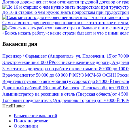
Договор дороже денег: чем отличается трудовой договор от гр
До 16 и старше: о чем нужно знать подросткам при трудоустрой
Самозанятость для несовершеннолетних – что это такое и с чем 
«Боюсь искать работу»: какие страхи бывают и что с ними дела
Вакансии дня
Провизор / Фармацевт (Андреаполь, ул. Половчени, 15)
от
70 00
Электромеханик
61 000
₽
Российские железные дороги, Андреа
Заместитель директора по работе с клиентами
от
80 000
до
100 0
Врач-терапевт
от
50 000
до
60 000
₽
ФКУЗ МСЧ-69 ФСИН России
Водитель грузового автомобиля (мусоровоз)
до
84 000
₽
Тверьсп
Дорожный рабочий (Вышний Волочек, Тверская обл.)
от
99 000
Администратор на ресепшен в отель (Тверская область)
от
4 500
Торговый представитель (Андреаполь-Торопец)
от
70 000
₽
ГК М
HeadHunter
Размещение вакансий
Поиск по резюме
О компании