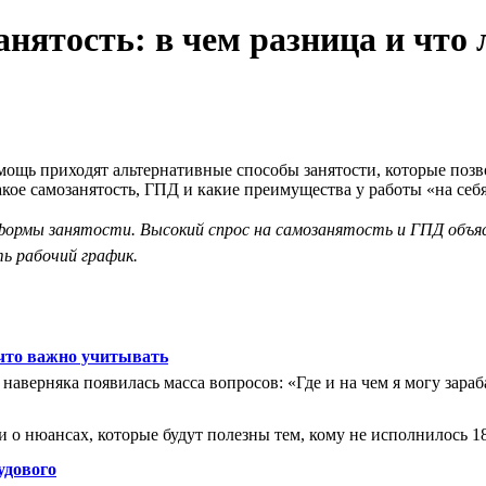
анятость: в чем разница и чт
мощь приходят альтернативные способы занятости, которые позво
акое самозанятость, ГПД и какие преимущества у работы «на себя
рмы занятости. Высокий спрос на самозанятость и ГПД объяс
ь рабочий график.
 что важно учитывать
я наверняка появилась масса вопросов: «Где и на чем я могу зар
и о нюансах, которые будут полезны тем, кому не исполнилось 18
удового