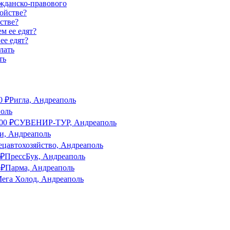
ажданско-правового
стве?
ее едят?
ть
0
₽
Ригла, Андреаполь
поль
00
₽
СУВЕНИР-ТУР, Андреаполь
, Андреаполь
ецавтохозяйство, Андреаполь
₽
ПрессБук, Андреаполь
₽
Парма, Андреаполь
ега Холод, Андреаполь