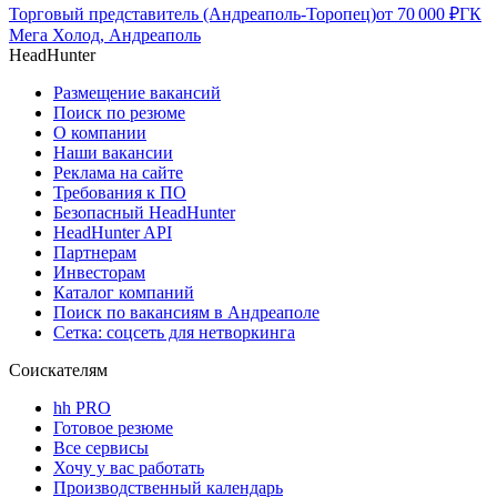
Торговый представитель (Андреаполь-Торопец)
от
70 000
₽
ГК
Мега Холод, Андреаполь
HeadHunter
Размещение вакансий
Поиск по резюме
О компании
Наши вакансии
Реклама на сайте
Требования к ПО
Безопасный HeadHunter
HeadHunter API
Партнерам
Инвесторам
Каталог компаний
Поиск по вакансиям в Андреаполе
Сетка: соцсеть для нетворкинга
Соискателям
hh PRO
Готовое резюме
Все сервисы
Хочу у вас работать
Производственный календарь