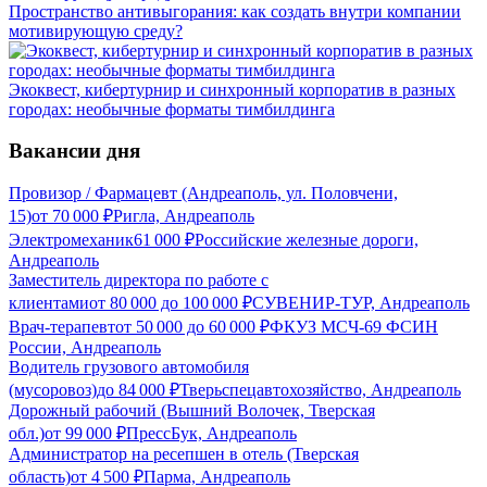
Пространство антивыгорания: как создать внутри компании
мотивирующую среду?
Экоквест, кибертурнир и синхронный корпоратив в разных
городах: необычные форматы тимбилдинга
Вакансии дня
Провизор / Фармацевт (Андреаполь, ул. Половчени,
15)
от
70 000
₽
Ригла, Андреаполь
Электромеханик
61 000
₽
Российские железные дороги,
Андреаполь
Заместитель директора по работе с
клиентами
от
80 000
до
100 000
₽
СУВЕНИР-ТУР, Андреаполь
Врач-терапевт
от
50 000
до
60 000
₽
ФКУЗ МСЧ-69 ФСИН
России, Андреаполь
Водитель грузового автомобиля
(мусоровоз)
до
84 000
₽
Тверьспецавтохозяйство, Андреаполь
Дорожный рабочий (Вышний Волочек, Тверская
обл.)
от
99 000
₽
ПрессБук, Андреаполь
Администратор на ресепшен в отель (Тверская
область)
от
4 500
₽
Парма, Андреаполь