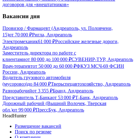
договоров для «внештатников»
Вакансии дня
Провизор / Фармацевт (Андреаполь, ул. Половчени,
15)
от
70 000
₽
Ригла, Андреаполь
Электромеханик
61 000
₽
Российские железные дороги,
Андреаполь
Заместитель директора по работе с
клиентами
от
80 000
до
100 000
₽
СУВЕНИР-ТУР, Андреаполь
Врач-терапевт
от
50 000
до
60 000
₽
ФКУЗ МСЧ-69 ФСИН
России, Андреаполь
Водитель грузового автомобиля
(мусоровоз)
до
84 000
₽
Тверьспецавтохозяйство, Андреаполь
Разнорабочий
от
3 355
₽
Бранд, Андреаполь
Представитель Т-Банка
от
53 000
₽
Т-Банк, Андреаполь
Дорожный рабочий (Вышний Волочек, Тверская
обл.)
от
99 000
₽
ПрессБук, Андреаполь
HeadHunter
Размещение вакансий
Поиск по резюме
О компании