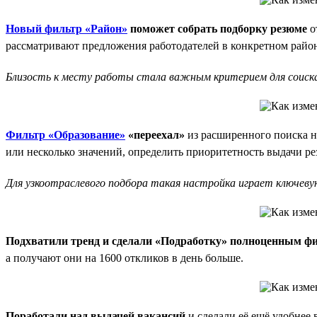
Новый фильтр «Район»
поможет собрать подборку резюме
о
рассматривают предложения работодателей в конкретном район
Близость к месту работы стала важным критерием для соиска
Фильтр «Образование»
«переехал»
из расширенного поиска на
или несколько значений, определить приоритетность выдачи р
Для узкоотраслевого подбора такая настройка играет ключевую
Подхватили тренд и сделали «Подработку» полноценным ф
а получают они на 1600 откликов в день больше.
Поработали над выдачей вакансий
и сделали её ещё удобнее 