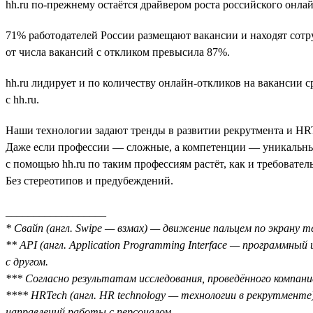
hh.ru по-прежнему остаётся драйвером роста российского онла
71% работодателей России размещают вакансии и находят сотру
от числа вакансий с откликом превысила 87%.
hh.ru лидирует и по количеству онлайн-откликов на вакансии 
с hh.ru.
Наши технологии задают тренды в развитии рекрутмента и HRTe
Даже если профессии — сложные, а компетенции — уникальны
с помощью hh.ru по таким профессиям растёт, как и требовате
Без стереотипов и предубеждений.
__________________
* Свайп (англ. Swipe — взмах) — движение пальцем по экрану 
** API (англ. Application Programming Interface — программн
с другом.
*** Согласно результатам исследования, проведённого компан
**** HRTech (англ. HR technology — технологии в рекрутменте
направлений работы с персоналом.