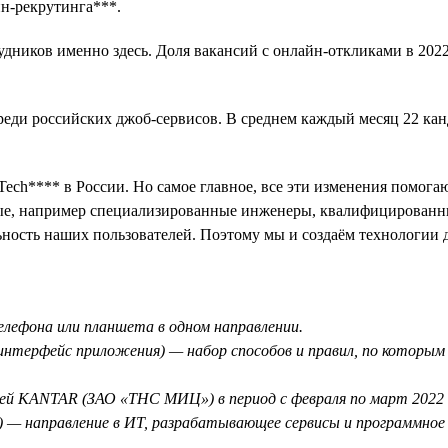
йн-рекрутинга***.
дников именно здесь. Доля вакансий с онлайн-откликами в 2022
среди российских джоб-сервисов. В среднем каждый месяц 22 ка
ch**** в России. Но самое главное, все эти изменения помогаю
е, например специализированные инженеры, квалифицированны
льность наших пользователей. Поэтому мы и создаём технологии 
телефона или планшета в одном направлении.
ый интерфейс приложения) — набор способов и правил, по котор
ией KANTAR (ЗАО «ТНС МИЦ») в период с февраля по март 2022 
) — направление в ИТ, разрабатывающее сервисы и программное о