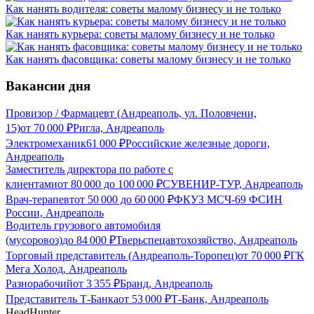
Как нанять водителя: советы малому бизнесу и не только
Как нанять курьера: советы малому бизнесу и не только
Как нанять фасовщика: советы малому бизнесу и не только
Вакансии дня
Провизор / Фармацевт (Андреаполь, ул. Половчени,
15)
от
70 000
₽
Ригла, Андреаполь
Электромеханик
61 000
₽
Российские железные дороги,
Андреаполь
Заместитель директора по работе с
клиентами
от
80 000
до
100 000
₽
СУВЕНИР-ТУР, Андреаполь
Врач-терапевт
от
50 000
до
60 000
₽
ФКУЗ МСЧ-69 ФСИН
России, Андреаполь
Водитель грузового автомобиля
(мусоровоз)
до
84 000
₽
Тверьспецавтохозяйство, Андреаполь
Торговый представитель (Андреаполь-Торопец)
от
70 000
₽
ГК
Мега Холод, Андреаполь
Разнорабочий
от
3 355
₽
Бранд, Андреаполь
Представитель Т-Банка
от
53 000
₽
Т-Банк, Андреаполь
HeadHunter