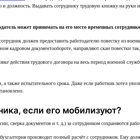
о и должность. Выдавать сотруднику трудовую книжку на руки и 
датель может принимать на его место временных сотрудник
а сотрудник должен предоставить работодателю повестку из вое
нном кадровом документообороте, направляют скан повестки так,
новке действия трудового договора на весь период военной слу
 а также испытательного срока. Даже если работник хотел увол
становлено.
ника, если его мобилизуют?
, сверка документов и т. д.) за сотрудником сохраняются рабоч
бухгалтерия производит полный расчёт с сотрудником. Ему долж