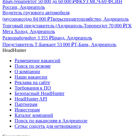
Врач-терапевт
от
50 000
до
60 000
₽
ФКУЗ МСЧ-69 ФСИН
России, Андреаполь
Водитель грузового автомобиля
(мусоровоз)
до
84 000
₽
Тверьспецавтохозяйство, Андреаполь
Торговый представитель (Андреаполь-Торопец)
от
70 000
₽
ГК
Мега Холод, Андреаполь
Разнорабочий
от
3 355
₽
Бранд, Андреаполь
Представитель Т-Банка
от
53 000
₽
Т-Банк, Андреаполь
HeadHunter
Размещение вакансий
Поиск по резюме
О компании
Наши вакансии
Реклама на сайте
Требования к ПО
Безопасный HeadHunter
HeadHunter API
Партнерам
Инвесторам
Каталог компаний
Поиск по вакансиям в Андреаполе
Сетка: соцсеть для нетворкинга