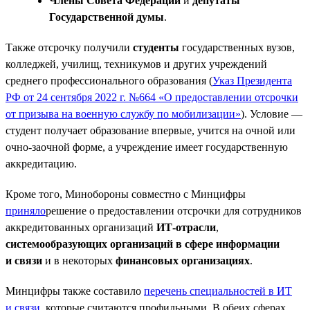
Члены Совета Федерации
и
депутаты
Государственной думы
.
Также отсрочку получили
студенты
государственных вузов,
колледжей, училищ, техникумов и других учреждений
среднего профессионального образования (
Указ Президента
РФ от 24 сентября 2022 г. №664 «О предоставлении отсрочки
от призыва на военную службу по мобилизации»
). Условие —
студент получает образование впервые, учится на очной или
очно-заочной форме, а учреждение имеет государственную
аккредитацию.
Кроме того, Минобороны совместно с Минцифры
приняло
решение о предоставлении отсрочки для сотрудников
аккредитованных организаций
ИТ-отрасли
,
системообразующих организаций в сфере информации
и связи
и в некоторых
финансовых организациях
.
Минцифры также составило
перечень специальностей в ИТ
и связи
, которые считаются профильными. В обеих сферах