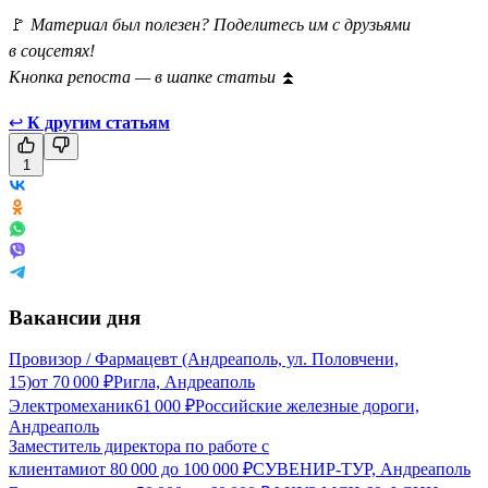
🚩
Материал был полезен? Поделитесь им с друзьями
в соцсетях!
Кнопка репоста — в шапке статьи
⏫
↩
К другим статьям
1
Вакансии дня
Провизор / Фармацевт (Андреаполь, ул. Половчени,
15)
от
70 000
₽
Ригла, Андреаполь
Электромеханик
61 000
₽
Российские железные дороги,
Андреаполь
Заместитель директора по работе с
клиентами
от
80 000
до
100 000
₽
СУВЕНИР-ТУР, Андреаполь