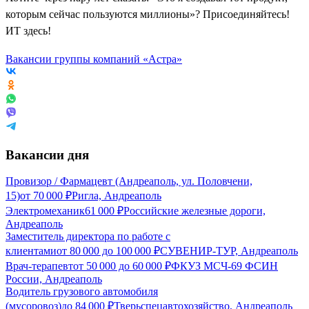
которым сейчас пользуются миллионы»? Присоединяйтесь!
ИТ здесь!
Вакансии группы компаний «Астра»
Вакансии дня
Провизор / Фармацевт (Андреаполь, ул. Половчени,
15)
от
70 000
₽
Ригла, Андреаполь
Электромеханик
61 000
₽
Российские железные дороги,
Андреаполь
Заместитель директора по работе с
клиентами
от
80 000
до
100 000
₽
СУВЕНИР-ТУР, Андреаполь
Врач-терапевт
от
50 000
до
60 000
₽
ФКУЗ МСЧ-69 ФСИН
России, Андреаполь
Водитель грузового автомобиля
(мусоровоз)
до
84 000
₽
Тверьспецавтохозяйство, Андреаполь