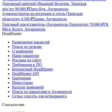
Дорожный рабочий (Вышний Волочек, Тверская
обл.)
от
99 000
₽
ПрессБук, Андреаполь
Администратор на ресепшен в отель (Тверская
область)
от
4 500
₽
Парма, Андреаполь
Торговый представитель (Андреаполь-Торопец)
от
70 000
₽
ГК
Мега Холод, Андреаполь
HeadHunter
Размещение вакансий
Поиск по резюме
О компании
Наши вакансии
Реклама на сайте
Требования к ПО
Безопасный HeadHunter
HeadHunter API
Партнерам
Инвесторам
Каталог компаний
Поиск по вакансиям в Андреаполе
Сетка: соцсеть для нетворкинга
Соискателям