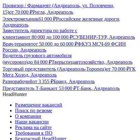
Провизор / Фармацевт (Андреаполь, ул. Половчени,
15)
от
70 000
₽
Ригла, Андреаполь
Электромеханик
61 000
₽
Российские железные дороги,
Андреаполь
Заместитель директора по работе с
клиентами
от
80 000
до
100 000
₽
СУВЕНИР-ТУР, Андреаполь
Врач-терапевт
от
50 000
до
60 000
₽
ФКУЗ МСЧ-69 ФСИН
России, Андреаполь
Водитель грузового автомобиля
(мусоровоз)
до
84 000
₽
Тверьспецавтохозяйство, Андреаполь
Торговый представитель (Андреаполь-Торопец)
от
70 000
₽
ГК
Мега Холод, Андреаполь
Разнорабочий
от
3 355
₽
Бранд, Андреаполь
Представитель Т-Банка
от
53 000
₽
Т-Банк, Андреаполь
HeadHunter
Размещение вакансий
Поиск по резюме
О компании
Наши вакансии
Реклама на сайте
Требования к ПО
Безопасный HeadHunter