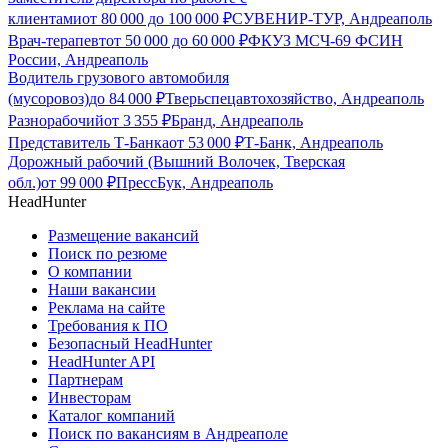
клиентами
от
80 000
до
100 000
₽
СУВЕНИР-ТУР, Андреаполь
Врач-терапевт
от
50 000
до
60 000
₽
ФКУЗ МСЧ-69 ФСИН
России, Андреаполь
Водитель грузового автомобиля
(мусоровоз)
до
84 000
₽
Тверьспецавтохозяйство, Андреаполь
Разнорабочий
от
3 355
₽
Бранд, Андреаполь
Представитель Т-Банка
от
53 000
₽
Т-Банк, Андреаполь
Дорожный рабочий (Вышний Волочек, Тверская
обл.)
от
99 000
₽
ПрессБук, Андреаполь
HeadHunter
Размещение вакансий
Поиск по резюме
О компании
Наши вакансии
Реклама на сайте
Требования к ПО
Безопасный HeadHunter
HeadHunter API
Партнерам
Инвесторам
Каталог компаний
Поиск по вакансиям в Андреаполе