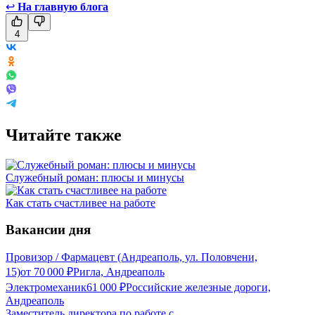
↩
На главную блога
4
Читайте также
Служебный роман: плюсы и минусы
Как стать счастливее на работе
Вакансии дня
Провизор / Фармацевт (Андреаполь, ул. Половчени,
15)
от
70 000
₽
Ригла, Андреаполь
Электромеханик
61 000
₽
Российские железные дороги,
Андреаполь
Заместитель директора по работе с